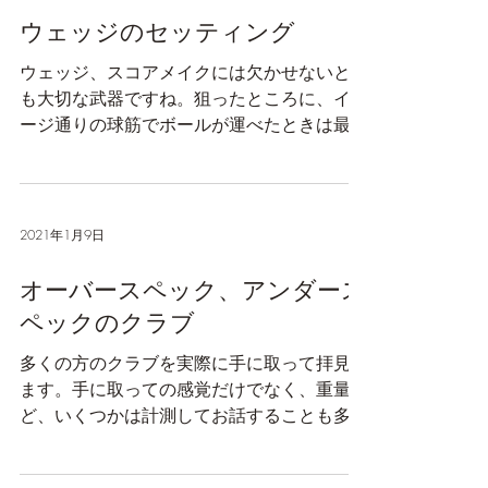
2021年1月12日
ウェッジのセッティング
ウェッジ、スコアメイクには欠かせないとて
も大切な武器ですね。狙ったところに、イメ
ージ通りの球筋でボールが運べたときは最高
ですね。 で、近年のアイアンセッティング
からすると、ピッチングウェッジのロフトも
多様化されてきています。そこで、それ以下
のウェッジのセッティングに悩む方も...
2021年1月9日
オーバースペック、アンダース
ペックのクラブ
多くの方のクラブを実際に手に取って拝見し
ます。手に取っての感覚だけでなく、重量な
ど、いくつかは計測してお話することも多々