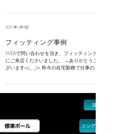
観戦にも最高の季節のはずですが。。。 み
なさんも感じているとは思いますが、プロゴ
ルファーのYouTubeチャンネルがどんどん開
設されていますね。 ラウンドの様子や練習
風景はもちろん、ゴルフクラブのことやスイ
ングについてトッププロがどん...
2021年1月4日
フィッティング事例
WEBで問い合わせを頂き、フィッティング
にご来店くださいました。 →ありがとうご
ざいますm(_ _)m 昨今の在宅勤務で仕事の合
間にYouTubeでゴルフ関連動画を見ている
と、火がついたというお客様。『自分のクラ
ブがあっているのかどうか知りたくなっ
た！』と。...