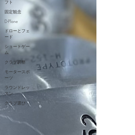
フト
固定観念
D-Plane
ドローとフェ
ード
ショートゲー
ム
クラブ調整
モータースポ
ーツ
ラウンドレッ
スン
クラブ選び