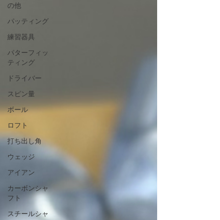
の他
パッティング
練習器具
パターフィッ
ティング
ドライバー
スピン量
ボール
ロフト
打ち出し角
ウェッジ
アイアン
カーボンシャ
フト
スチールシャ