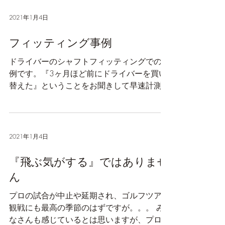
あります。 ゴルフの楽しみ方や頻度だった
り、その方のフィジカル面、といっても大げ
さな話ではなく、体力やスポーツ歴、場合に
よってはケガをした経緯があるのかど...
2021年1月4日
フィッティング事例
ドライバーのシャフトフィッティングでの事
例です。『3ヶ月ほど前にドライバーを買い
替えた』ということをお聞きして早速計測。
打ち出し方向は右へ。高くあがり、捕まえら
れていない球筋で右にまがっていく。たまに
左へ飛び出すなど、少し安定感に欠けける感
じでした。...
2021年1月4日
『飛ぶ気がする』ではありませ
ん
プロの試合が中止や延期され、ゴルフツアー