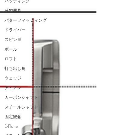
パッティング
練習器具
パターフィッティング
ドライバー
スピン量
ボール
ロフト
打ち出し角
ウェッジ
アイアン
カーボンシャフト
スチールシャフト
固定観念
D-Plane