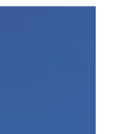
ません。 まず、一般的に売られているパタ
ーは長さやライ角やロフト角が似たようなも
のが多いです。 ただ、プレーヤーは身長も
違えば、腕の長さ、脚の長さからの柔軟...