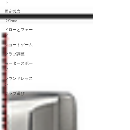
ト
固定観念
D-Plane
ドローとフェー
ド
ショートゲーム
クラブ調整
モータースポー
ツ
ラウンドレッス
ン
クラブ選び