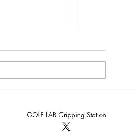
バースペック、アンダー
ックのクラブ
の方のクラブを実際に手に取
認識違い
拝見します。手に取っての感
けでなく、重量など、いくつ
計測してお話することも多々
ます。 ゴルフの楽しみ方や
だったり、その方のフィジカ
、といっても大げさな話では
、体力やスポーツ歴、場合に
GOLF LAB Gripping Station
てはケガをした経緯があるの
.