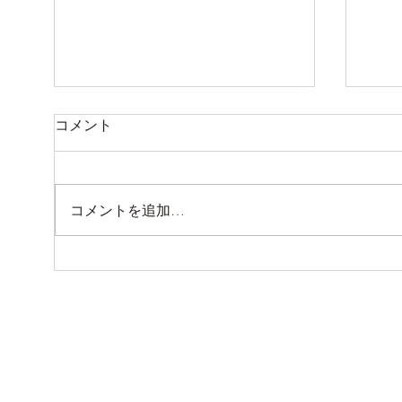
オー
コメント
スペ
多く
って
コメントを追加…
覚だ
ウェッジのセッティング
かは
あり
頻度
ル面
なく
よっ
かど..