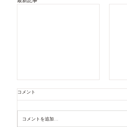
最新記事
夏季休業のお知らせ
お休
コメント
8月9日（日曜）から14日（金
7月
曜）までお休みします。 15日
日 
（土曜）より通常営業いたしま
日 
コメントを追加…
す。。。
しま