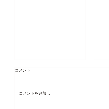
夏季休業のお知らせ
お休
コメント
8月9日（日曜）から14日（金
7月
曜）までお休みします。 15日
日 
（土曜）より通常営業いたしま
日 
コメントを追加…
す。。。
しま