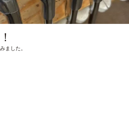
！
みました。