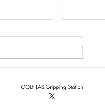
みのお知らせ
12日 日曜日 〜 16日 木曜
までお休みします 7月15
暑さ対策!
金曜日から通常通り営業いた
す
GOLF LAB Gripping Station