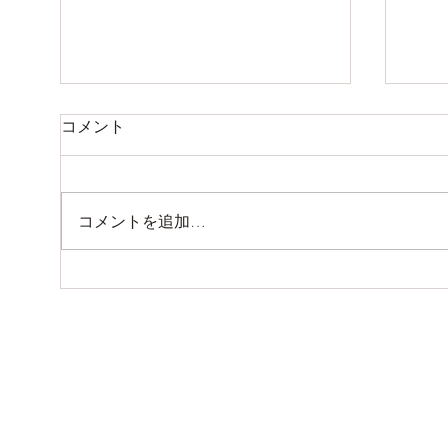
夏季休業のお知らせ
お休
コメント
8月9日（日曜）から14日（金
7月
曜）までお休みします。 15日
日 
（土曜）より通常営業いたしま
日 
コメントを追加…
す。。。
しま