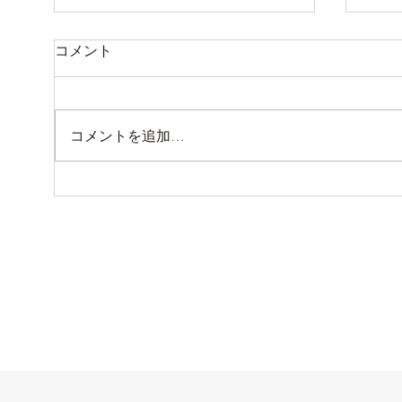
夏季休業のお知らせ
お休
コメント
8月9日（日曜）から14日（金
7月
曜）までお休みします。 15日
日 
（土曜）より通常営業いたしま
日 
コメントを追加…
す。。。
しま