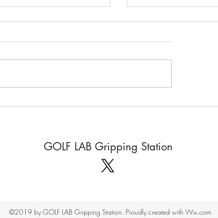
みのお知らせ
12日 日曜日 〜 16日 木曜
までお休みします 7月15
暑さ対策!
金曜日から通常通り営業いた
す
GOLF LAB Gripping Station
©2019 by GOLF LAB Gripping Station. Proudly created with Wix.com