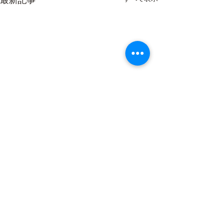
ラウンドレッスンで気づ
理論的なのに
くこと
先日、あるミスシ
いてなぜ起こるの
コメント
先日、雨のなかお客様とラウ
うなるのか、を飛
ンドレッスンに行ってきまし
てはめて検証して
た。 そう、雨です。 しか
見ました。（一部
も、なかなかの雨量。。 予
コメントを追加…