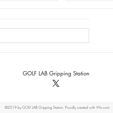
バースペック、アンダー
気を付けているこ
ックのクラブ
フィッティングの入口
ていることがあります
の方のクラブを実際に手に取
計測している段階で、
拝見します。手に取っての感
りの球筋なのか、イメ
けでなく、重量など、いくつ
う球筋なのか、を確認
計測してお話することも多々
す。 イメージ通りの
ます。 ゴルフの楽しみ方や
ばいいのですが、計測
だったり、その方のフィジカ
ナイスボールだとして
、といっても大げさな話では
が『いや、違うねん。
、体力やスポーツ歴、場合に
GOLF LAB Gripping Station
ん』と...
てはケガをした経緯があるの
.
©2019 by GOLF LAB Gripping Station. Proudly created with Wix.com