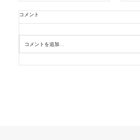
オー
コメント
スペ
多く
って
コメントを追加…
覚だ
ウェッジのセッティング
かは
あり
頻度
ル面
なく
よっ
かど..