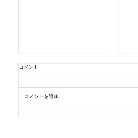
夏季休業のお知らせ
お休
コメント
8月9日（日曜）から14日（金
7月
曜）までお休みします。 15日
日 
（土曜）より通常営業いたしま
日 
コメントを追加…
す。。。
しま