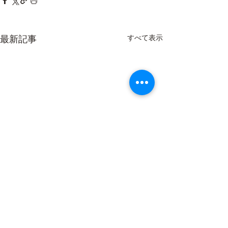
最新記事
すべて表示
お休みのお知らせ
7月12日 日曜日 〜 16日
木曜日 までお休みします 7
コメント
暑さ対策!